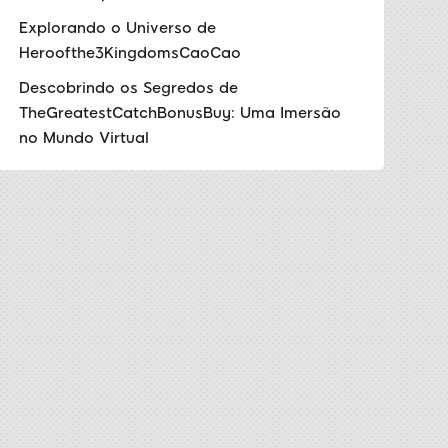
Explorando o Universo de
Heroofthe3KingdomsCaoCao
Descobrindo os Segredos de
TheGreatestCatchBonusBuy: Uma Imersão
no Mundo Virtual