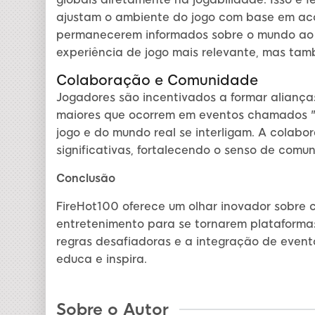
ajustam o ambiente do jogo com base em aco
permanecerem informados sobre o mundo ao s
experiência de jogo mais relevante, mas ta
Colaboração e Comunidade
Jogadores são incentivados a formar alianças
maiores que ocorrem em eventos chamados "C
jogo e do mundo real se interligam. A colab
significativas, fortalecendo o senso de comu
Conclusão
FireHot100 oferece um olhar inovador sobre 
entretenimento para se tornarem plataforma
regras desafiadoras e a integração de event
educa e inspira.
Sobre o Autor