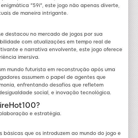
enigmática "59i", este jogo não apenas diverte,
ais de maneira intrigante.
e destacou no mercado de jogos por sua
ilidade com atualizações em tempo real de
tivante e narrativa envolvente, este jogo oferece
iência imersiva.
m mundo futurista em reconstrução após uma
 jogadores assumem o papel de agentes que
rmonia, enfrentando desafios que refletem
esigualdade social, e inovação tecnológica.
ireHot100?
laboração e estratégia.
s básicas que os introduzem ao mundo do jogo e