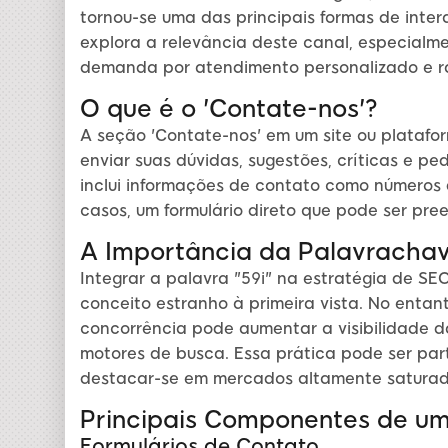
tornou-se uma das principais formas de inter
explora a relevância deste canal, especialm
demanda por atendimento personalizado e r
O que é o 'Contate-nos'?
A seção 'Contate-nos' em um site ou platafor
enviar suas dúvidas, sugestões, críticas e pe
inclui informações de contato como números d
casos, um formulário direto que pode ser pre
A Importância da Palavrachav
Integrar a palavra "59i" na estratégia de S
conceito estranho à primeira vista. No entan
concorrência pode aumentar a visibilidade d
motores de busca. Essa prática pode ser pa
destacar-se em mercados altamente saturad
Principais Componentes de um 
Formulários de Contato