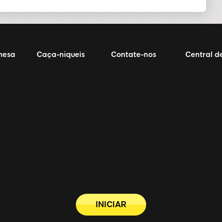
mesa
Caça-níqueis
Contate-nos
Central d
INICIAR