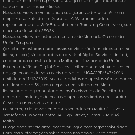
e não faz nenhuma representação quanto à legalidade desses
serviços em outras jurisdições.
Nossos serviços no Reino Unido são gerenciados pela 59i, uma
empresa constituída em Gibraltar. A 59i é licenciada e
regulamentada na Grã-Bretanha pela Gambling Commission, sob
o número de conta 39028.
Nossos serviços nos estados membros do Mercado Comum da
União Europeia
(exceto em estados onde nossos serviços são fornecidos sob uma
licença local) são operados pela Virtual Digital Services Limited,
uma empresa constituída em Malta, que faz parte da União
Europeia. A Virtual Digital Services Limited opera sob uma licença
de jogo concedida sob as leis de Malta - MGA/CRP/543/2018
emitida em 11/10/2019. Nossos produtos de apostas são operados
na Irlanda pela 59i, uma empresa constituída em Malta,
licenciada e regulamentada pelos Comissários de Receita da
Irlanda. O endereço de nossas empresas sediadas em Gibraltar
é: 601-701 Europort, Gibraltar.
O endereço de nossas empresas sediadas em Malta é: Level 7,
Tagliaferro Business Centre, 14, High Street, Sliema SLM 1549,
Malta
O jogo pode ser viciante; por favor, jogue com responsabilidade.
Para mais informações sobre como nos apoiar, visite nossa