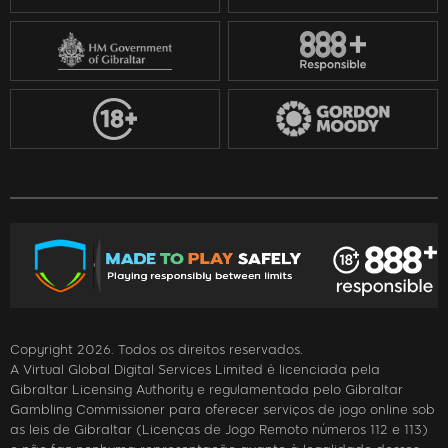
Copyright 2026. Todos os direitos reservados.
A Virtual Global Digital Services Limited é licenciada pela
Gibraltar Licensing Authority e regulamentada pelo Gibraltar
Gambling Commissioner para oferecer serviços de jogo online sob
as leis de Gibraltar (Licenças de Jogo Remoto números 112 e 113)