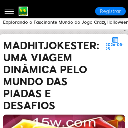
Registrar
Explorando o Fascinante Mundo do Jogo CrazyHallowee
59i
Central de Notícias
MadHitJokester: Uma Viag
MADHITJOKESTER:
2026-05-
25
UMA VIAGEM
DINÂMICA PELO
MUNDO DAS
PIADAS E
DESAFIOS